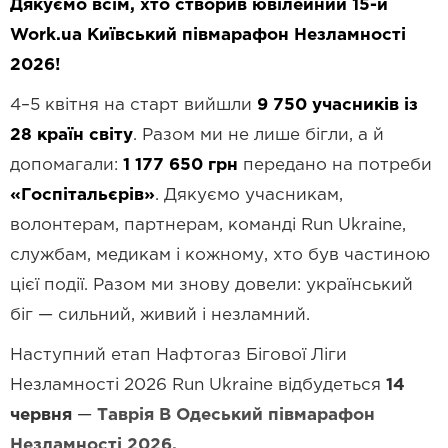
Дякуємо всім, хто створив ювілейний 15-й
Work.ua Київський півмарафон Незламності
2026!
4–5 квітня на старт вийшли
9 750 учасників із
28 країн світу
. Разом ми не лише бігли, а й
допомагали:
1 177 650 грн
передано на потреби
«Госпітальєрів»
. Дякуємо учасникам,
волонтерам, партнерам, команді Run Ukraine,
службам, медикам і кожному, хто був частиною
цієї події. Разом ми знову довели: український
біг — сильний, живий і незламний.
Наступний етап Нафтогаз Бігової Ліги
Незламності 2026 Run Ukraine відбудеться
14
червня
—
Таврія В Одеський півмарафон
Незламності 2026.