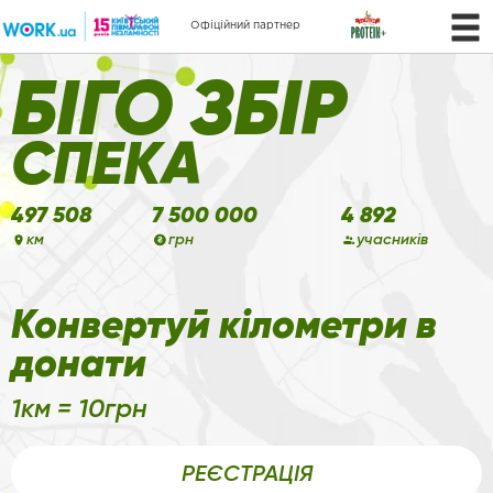
Партнер дистанції 21
Офіційний партнер
км
БІГО ЗБІР
СПЕКА
497 508
7 500 000
4 892
км
грн
учасників
Конвертуй кілометри в
донати
1км = 10грн
РЕЄСТРАЦІЯ