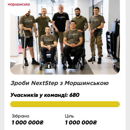
Зроби NextStep з Моршинською
Учасників у команді:
680
Зібрано
Ціль
1 000 000
₴
1 000 000
₴