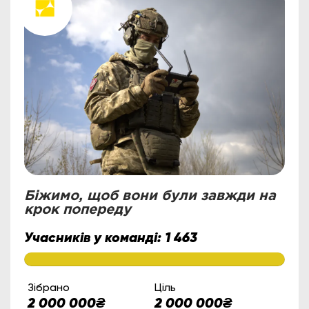
Біжимо, щоб вони були завжди на
крок попереду
Учасників у команді:
1 463
Зібрано
Ціль
2 000 000
₴
2 000 000
₴