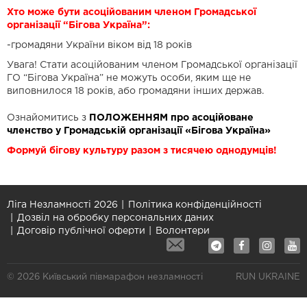
Хто може бути асоційованим членом Громадської
організації “Бігова Україна”:
-громадяни України віком від 18 років
Увага! Стати асоційованим членом Громадської організації
ГО “Бігова Україна” не можуть особи, яким ще не
виповнилося 18 років, або громадяни інших держав.
Ознайомитись з
ПОЛОЖЕННЯМ
про асоційоване
членство у Громадській організації «Бігова Україна»
Формуй бігову культуру разом з тисячею однодумців!
Ліга Незламності 2026
Політика конфіденційності
Дозвіл на обробку персональних даних
Договір публічної оферти
Волонтери
© 2026 Київський півмарафон незламності
RUN UKRAINE